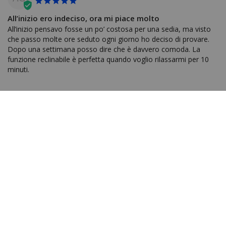
All’inizio ero indeciso, ora mi piace molto
All’inizio pensavo fosse un po’ costosa per una sedia, ma visto 
che passo molte ore seduto ogni giorno ho deciso di provare. 
Dopo una settimana posso dire che è davvero comoda. La 
funzione reclinabile è perfetta quando voglio rilassarmi per 10 
minuti.
Condividere
Questa recensione è stata utile?
0
0
Federico C.
02/15/2026
FC
Perfetta per chi è alto
Sono alto 185 cm e questa sedia mi calza perfettamente. 
Poggiatesta e supporto lombare sono regolabili. L’altezza del 
sedile è perfetta con la mia scrivania.