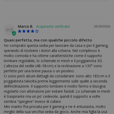
Marco B.
03/30/2026
MB
Quasi perfetta, ma con qualche piccolo difetto
Ho comprato questa sedia per lavorare da casa e per il gaming, 
sperando di risolvere i dolori alla schiena. Nel complesso è 
molto comoda e ha ottime caratteristiche come il supporto 
lombare regolabile, lo schienale in mesh e il poggiatesta 3D. 
L’altezza del sedile (48–58 cm) e la reclinazione a 135° sono 
perfette per una breve pausa o un pisolino.

Ci sono però alcuni dettagli da considerare: sono alto 183 cm e il 
poggiatesta talvolta preme leggermente sulle spalle a seconda 
dell’inclinazione. Il supporto lombare è molto fermo e bisogna 
regolarlo con attenzione per evitare fastidi. Lo schienale in mesh 
è traspirante ma un po’ cedevole, quindi il supporto a volte 
sembra “spingere” invece di cullare.

Mio marito l’ha provata per il gaming e ne è entusiasta, molto 
meglio della sua vecchia sedia da gioco. Anche mia figlia la usa 