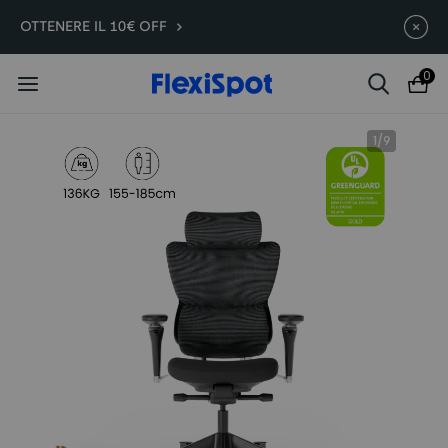
OTTENERE IL 10€ OFF
Early Bird su E7 / C7 / Lotus /
Termina in
09g
03
:
53
:
39
PortaGo | Fino a 160€ di sconto
0
1
/
9