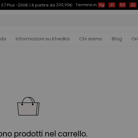
Termina in
E7 Plus -200€ | A partire da 399,99€
11g
:
21
:
53
:
22
ida
Informazioni su Khedira
Chi siamo
Blog
Or
ono prodotti nel carrello.