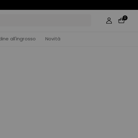
0
dine all'ingrosso
Novità