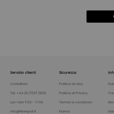
Servizio clienti
Sicurezza
Inf
Contattaci
Politica di reso
Dub
Tel: +44 20 3929 3835
Politica di Privacy
Trac
Lun-Ven 9:00 – 17:00
Termini e condizioni
Mod
info@flexispot.it
Klarna
Gar