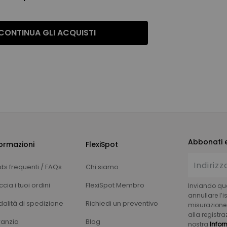
CONTINUA GLI ACQUISTI
Abbonati e
ormazioni
FlexiSpot
bi frequenti / FAQs
Chi siamo
cia i tuoi ordini
FlexiSpot Membro
Inviando ques
annullare l’
alità di spedizione
Richiedi un preventivo
misurazione d
alla registra
anzia
Blog
nostra
Infor