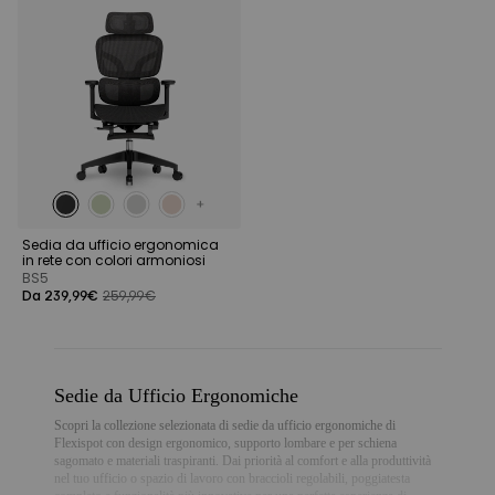
Sedia da ufficio ergonomica
in rete con colori armoniosi
BS5
Da 239,99€
259,99€
Sedie da Ufficio Ergonomiche
Scopri la collezione selezionata di sedie da ufficio ergonomiche di
Flexispot con design ergonomico, supporto lombare e per schiena
sagomato e materiali traspiranti. Dai priorità al comfort e alla produttività
nel tuo ufficio o spazio di lavoro con braccioli regolabili, poggiatesta