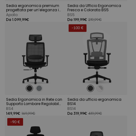
Sedia ergonomica premium
Sedia da Ufficio Ergonomica
progettata per un’eleganza in
Fresca e Colorata BS5
movimento
Apollo
BS5
Da 1.099,99€
Da 199,99€
219,99€
-100 €
Sedia Ergonomica in Rete con
Sedia da ufficio ergonomica
Supporto Lombare Regolabile
BS14
Integrato BS4
BS4
BS14
149,99€
169,99€
Da 319,99€
419,99€
-90 €