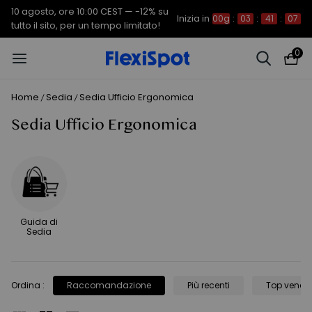
10 agosto, ore 10:00 CEST — -12% su
Inizia in
00g
:
03
:
41
:
06
tutto il sito, per un tempo limitato!
0
Home
Sedia
Sedia Ufficio Ergonomica
/
/
Sedia Ufficio Ergonomica
Guida di
Sedia
Ordina
:
Raccomandazione
Più recenti
Top vendit