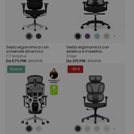
Sedia ergonomica con
Sedia ergonomica con
schienale dinamico
estetica e maestria
artigianale
C7 Morpher
Sheer
Da 579,99€
869,99€
Da 219,99€
399,99€
Nuovo
-20 €