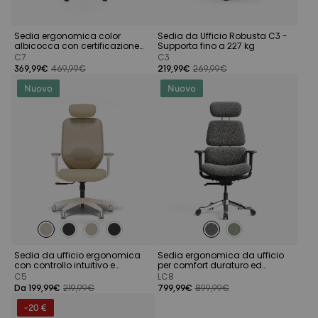
Sedia ergonomica color
Sedia da Ufficio Robusta C3 -
albicocca con certificazione
Supporta fino a 227 kg
BIFMA
C7
C3
369,99€
469,99€
219,99€
269,99€
Nuovo
Nuovo
Sedia da ufficio ergonomica
Sedia ergonomica da ufficio
con controllo intuitivo e
per comfort duraturo ed
poggiatesta morbido
eleganza senza tempo
C5
LC8
Da 199,99€
219,99€
799,99€
899,99€
-20 €