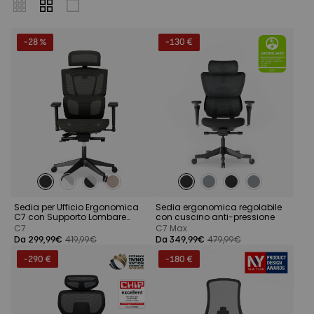
-28 %
-130 €
Sedia per Ufficio Ergonomica
Sedia ergonomica regolabile
C7 con Supporto Lombare
con cuscino anti-pressione
Adattabile
C7
C7 Max
Da 299,99€
419,99€
Da 349,99€
479,99€
-290 €
-180 €