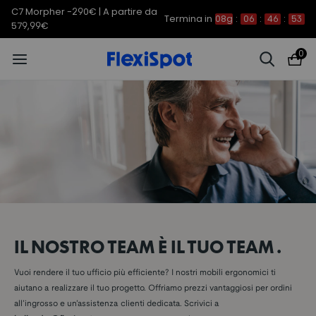
C7 Morpher -290€ | A partire da
Termina in
08g
:
06
:
46
:
53
579,99€
0
IL NOSTRO TEAM È IL TUO TEAM.
Vuoi rendere il tuo ufficio più efficiente? I nostri mobili ergonomici ti
aiutano a realizzare il tuo progetto. Offriamo prezzi vantaggiosi per ordini
all’ingrosso e un’assistenza clienti dedicata. Scrivici a