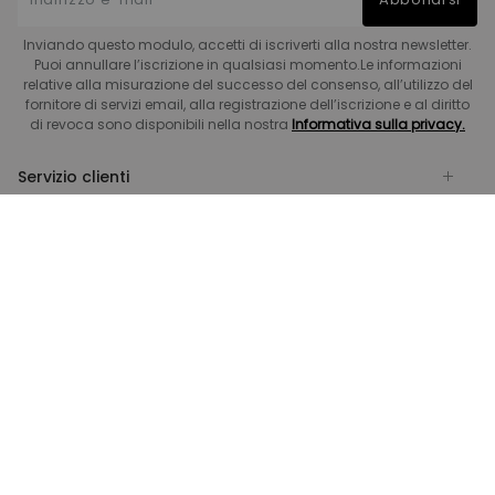
Inviando questo modulo, accetti di iscriverti alla nostra newsletter.
Puoi annullare l’iscrizione in qualsiasi momento.Le informazioni
relative alla misurazione del successo del consenso, all’utilizzo del
fornitore di servizi email, alla registrazione dell’iscrizione e al diritto
di revoca sono disponibili nella nostra
Informativa sulla privacy.
Servizio clienti
Sicurezza
Informazioni
FlexiSpot
Pagamento
Consegna