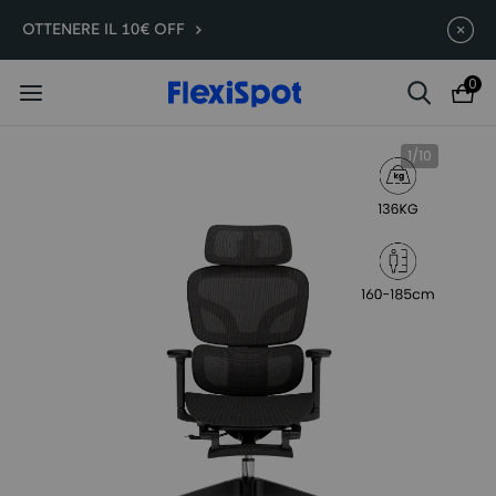
Early Bird su E7 / C7 / Lotus /
Termina in
08g
15
:
17
:
03
OTTENERE IL 10€ OFF
PortaGo | Fino a 160€ di sconto
0
1
/
10