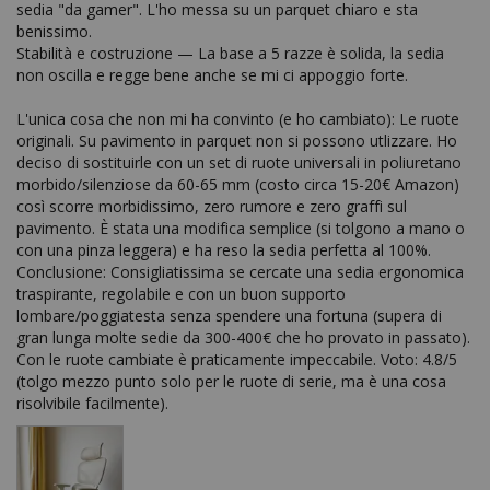
sedia "da gamer". L'ho messa su un parquet chiaro e sta 
benissimo.

Stabilità e costruzione — La base a 5 razze è solida, la sedia 
non oscilla e regge bene anche se mi ci appoggio forte.

L'unica cosa che non mi ha convinto (e ho cambiato): Le ruote 
originali. Su pavimento in parquet non si possono utlizzare. Ho 
deciso di sostituirle con un set di ruote universali in poliuretano 
morbido/silenziose da 60-65 mm (costo circa 15-20€ Amazon) 
così scorre morbidissimo, zero rumore e zero graffi sul 
pavimento. È stata una modifica semplice (si tolgono a mano o 
con una pinza leggera) e ha reso la sedia perfetta al 100%. 
Conclusione: Consigliatissima se cercate una sedia ergonomica 
traspirante, regolabile e con un buon supporto 
lombare/poggiatesta senza spendere una fortuna (supera di 
gran lunga molte sedie da 300-400€ che ho provato in passato). 
Con le ruote cambiate è praticamente impeccabile. Voto: 4.8/5 
(tolgo mezzo punto solo per le ruote di serie, ma è una cosa 