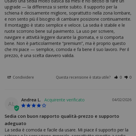
Usavo una sedia molto basica da mesi e ho deciso di fare un 
upgrade — la differenza si sente subito. Il supporto per la 
schiena è decisamente migliore, soprattutto nella zona lombare, 
e non sento più il bisogno di cambiare posizione continuamente. 
Il montaggio è stato semplice e veloce. La sedia è stabile e le 
ruote scorrono bene sul pavimento. La uso per scrivere, 
navigare e attività leggere durante la giornata, e si comporta 
bene. Non è particolarmente “premium”, ma è proprio questo 
che mi piace — semplice, comoda e fa bene il suo lavoro. Per il 
prezzo, è una scelta davvero valida.
Condividere
Questa recensione è stata utile?
0
0
Andrea L.
04/02/2026
AL
Sedia con buon rapporto qualità-prezzo e supporto
adeguato
La sedia è comoda e facile da usare. Mi piace il supporto per la 
schiena e la sensazione generale, soprattutto rispetto a sedie 