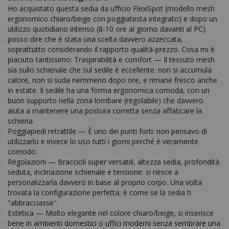
Ho acquistato questa sedia da ufficio FlexiSpot (modello mesh 
ergonomico chiaro/beige con poggiatesta integrato) e dopo un 
utilizzo quotidiano intenso (8-10 ore al giorno davanti al PC) 
posso dire che è stata una scelta davvero azzeccata, 
soprattutto considerando il rapporto qualità-prezzo. Cosa mi è 
piaciuto tantissimo: Traspirabilità e comfort — Il tessuto mesh 
sia sullo schienale che sul sedile è eccellente: non si accumula 
calore, non si suda nemmeno dopo ore, e rimane fresco anche 
in estate. Il sedile ha una forma ergonomica comoda, con un 
buon supporto nella zona lombare (regolabile) che davvero 
aiuta a mantenere una postura corretta senza affaticare la 
schiena.

Poggiapiedi retrattile — È uno dei punti forti: non pensavo di 
utilizzarlo e invece lo uso tutti i giorni perché è veramente 
comodo.

Regolazioni — Braccioli super versatili, altezza sedia, profondità 
seduta, inclinazione schienale e tensione: si riesce a 
personalizzarla davvero in base al proprio corpo. Una volta 
trovata la configurazione perfetta, è come se la sedia ti 
"abbracciasse".

Estetica — Molto elegante nel colore chiaro/beige, si inserisce 
bene in ambienti domestici o uffici moderni senza sembrare una 