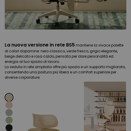
La nuova versione in rete BS5
L
mantiene la vivace palette
di colori dopamine: nero classico, verde fresco, grigio elegante,
do
beige delicato e rosa caldo, pensata per dare personalità ed
cl
energia al tuo spazio di lavoro.
— 
La seduta in rete ampliata offre più spazio e un supporto migliorato,
La
consentendo una postura più libera e un comfort superiore per
mi
diverse corporature.
co