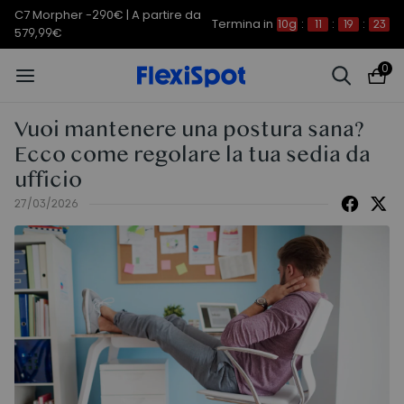
C7 Morpher -290€ | A partire da
Termina in
10g
:
11
:
19
:
21
579,99€
0
Vuoi mantenere una postura sana?
Ecco come regolare la tua sedia da
ufficio
27/03/2026