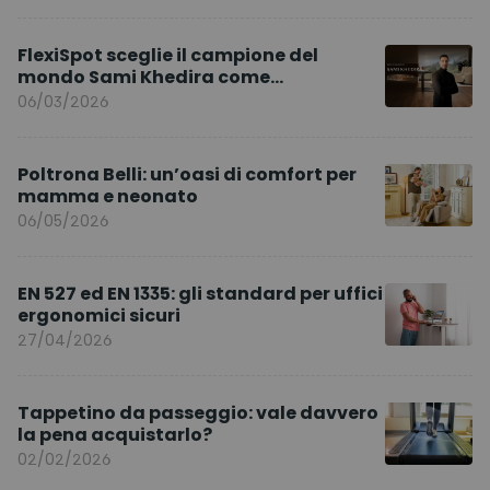
FlexiSpot sceglie il campione del
mondo Sami Khedira come
ambasciatore del marchio per l’Europa
06/03/2026
Poltrona Belli: un’oasi di comfort per
mamma e neonato
06/05/2026
EN 527 ed EN 1335: gli standard per uffici
ergonomici sicuri
27/04/2026
Tappetino da passeggio: vale davvero
la pena acquistarlo?
02/02/2026