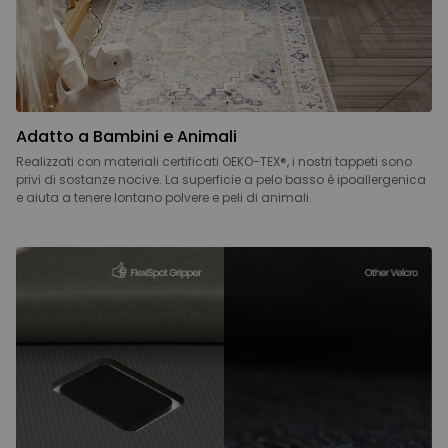
Adatto a Bambini e Animali
Realizzati con materiali certificati OEKO-TEX®, i nostri tappeti sono
privi di sostanze nocive. La superficie a pelo basso è ipoallergenica
e aiuta a tenere lontano polvere e peli di animali.