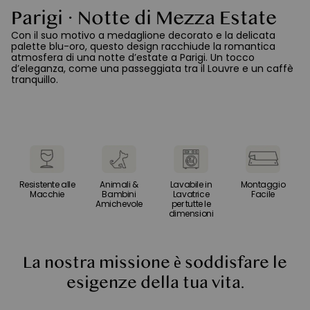
Parigi · Notte di Mezza Estate
Con il suo motivo a medaglione decorato e la delicata
palette blu-oro, questo design racchiude la romantica
atmosfera di una notte d’estate a Parigi. Un tocco
d’eleganza, come una passeggiata tra il Louvre e un caffè
A
tranquillo.
Is
ta
ri
la
Resistente alle
Animali &
Lavabile in
Montaggio
Macchie
Bambini
Lavatrice
Facile
Amichevole
per tutte le
dimensioni
La nostra missione è soddisfare le
esigenze della tua vita.