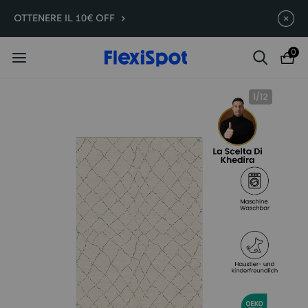
E7 Plus -200€ | A partire da
Termina in
09g
:
12
:
32
:
10
OTTENERE IL 10€ OFF
399,99€
0
1
/
12