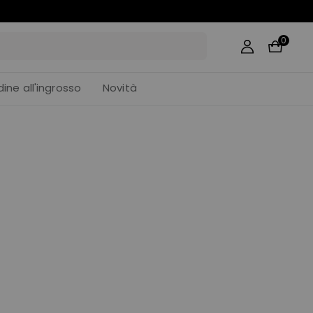
0
dine all'ingrosso
Novità