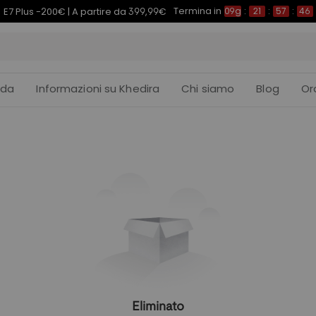
Termina in
E7 Plus -200€ | A partire da 399,99€
09g
:
21
:
57
:
45
ida
Informazioni su Khedira
Chi siamo
Blog
Or
Eliminato