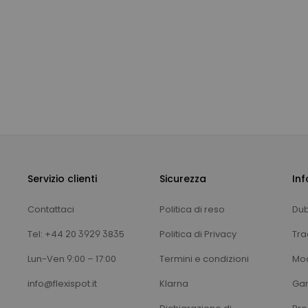
Servizio clienti
Sicurezza
Inf
Contattaci
Politica di reso
Dub
Tel: +44 20 3929 3835
Politica di Privacy
Trac
Lun-Ven 9:00 – 17:00
Termini e condizioni
Mod
info@flexispot.it
Klarna
Gar