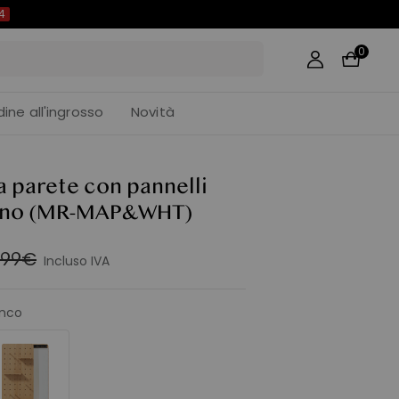
3
0
dine all'ingrosso
Novità
 parete con pannelli
gno
(MR-MAP&WHT)
,99€
Incluso IVA
anco