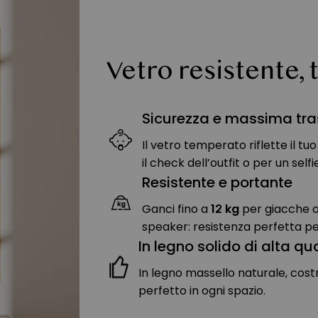
Vetro resistente, 
Sicurezza e massima tr
Il vetro temperato riflette il tu
il check dell’outfit o per un sel
Resistente e portante
Ganci fino a
12 kg
per giacche o 
speaker: resistenza perfetta per
In legno solido di alta qu
In legno massello naturale, cost
perfetto in ogni spazio.