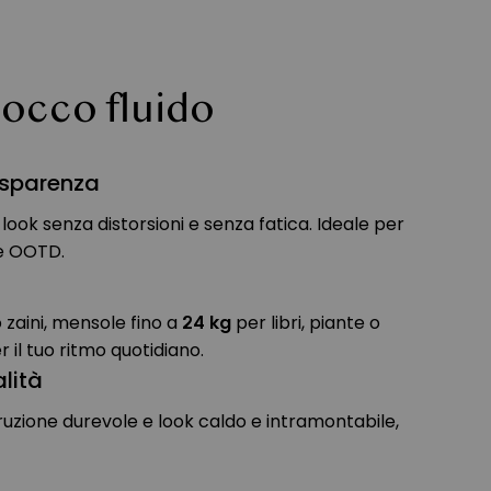
tocco fluido
asparenza
o look senza distorsioni e senza fatica. Ideale per
fie OOTD.
zaini, mensole fino a
24 kg
per libri, piante o
 il tuo ritmo quotidiano.
alità
ruzione durevole e look caldo e intramontabile,