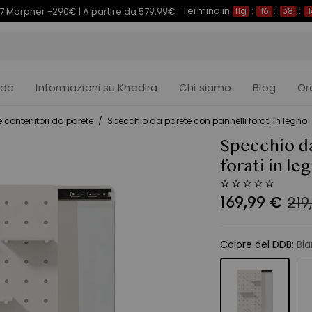
Termina in
7 Morpher -290€ | A partire da 579,99€
11g
:
16
:
38
:
1
ida
Informazioni su Khedira
Chi siamo
Blog
Or
 contenitori da parete
/
Specchio da parete con pannelli forati in legno
Specchio da
forati in le
169
,
99
€
219
Colore del DDB
:
Bi