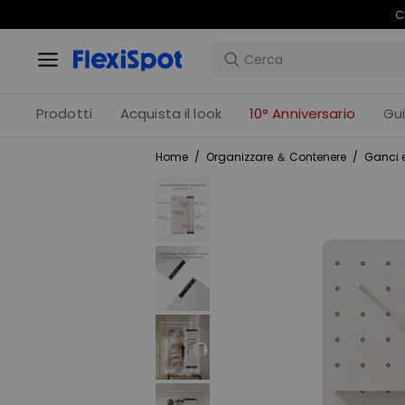
C
Prodotti
Acquista il look
10° Anniversario
Gu
Home
/
Organizzare ＆ Contenere
/
Ganci e