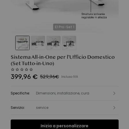
E1 Pro-Set 1
Sistema All-in-One per l’Ufficio Domestico
(Set Tutto-in-Uno)
399
,
96
€
529,96€
Incluso IVA
Specifiche
:
Dimensioni, installazione, cura
Servizio
:
service
Inizia a personalizzare