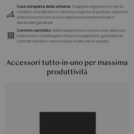
Cura completa della schiena:
Supporto ergonomico per la
schiena che allinea la colonna, migliora la postura, riduce la
pressione e favorisce una respirazione profonda per il
benessere generale.
Comfort ventilato:
Rete traspirante e cuscino che allevia la
pressione ti mantengono fresco e supportato, garantendo
comfort duraturo anche dopo molte ore di seduta.
Accessori tutto-in-uno per massima
produttività