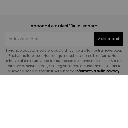
Abbonati e ottieni 10€ di sconto
Abbonarsi
Inviando questo modulo, accetti di iscriverti alla nostra newsletter.
Puoi annullare l’iscrizione in qualsiasi momento.Le informazioni
relative alla misurazione del successo del consenso, all’utilizzo del
fornitore di servizi email, alla registrazione dell’iscrizione e al diritto
di revoca sono disponibili nella nostra
Informativa sulla privacy.
Servizio clienti
Sicurezza
Informazioni