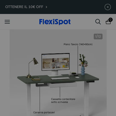
E7 Plus -200€ | A partire da
Termina in
08g
:
12
:
47
:
20
OTTENERE IL 10€ OFF
399,99€
0
1
/
12