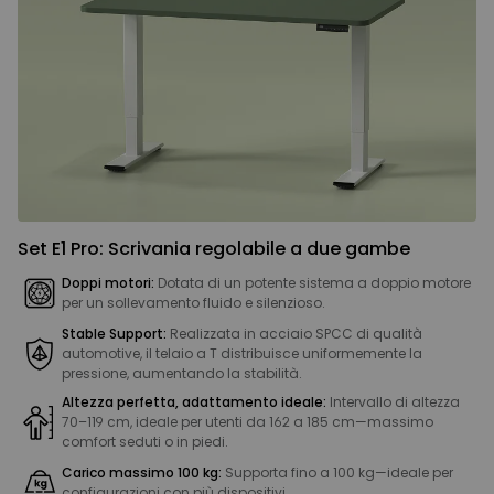
Set E1 Pro: Scrivania regolabile a due gambe
Doppi motori:
Dotata di un potente sistema a doppio motore
per un sollevamento fluido e silenzioso.
Stable Support:
Realizzata in acciaio SPCC di qualità
automotive, il telaio a T distribuisce uniformemente la
pressione, aumentando la stabilità.
Altezza perfetta, adattamento ideale:
Intervallo di altezza
70–119 cm, ideale per utenti da 162 a 185 cm—massimo
comfort seduti o in piedi.
Carico massimo 100 kg:
Supporta fino a 100 kg—ideale per
configurazioni con più dispositivi.