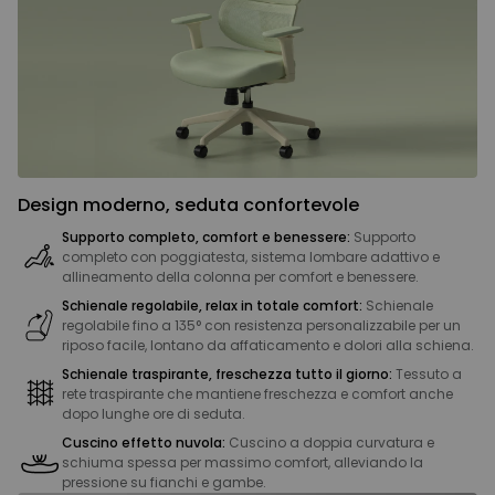
Design moderno, seduta confortevole
Supporto completo, comfort e benessere:
Supporto
completo con poggiatesta, sistema lombare adattivo e
allineamento della colonna per comfort e benessere.
Schienale regolabile, relax in totale comfort:
Schienale
regolabile fino a 135° con resistenza personalizzabile per un
riposo facile, lontano da affaticamento e dolori alla schiena.
Schienale traspirante, freschezza tutto il giorno:
Tessuto a
rete traspirante che mantiene freschezza e comfort anche
dopo lunghe ore di seduta.
Cuscino effetto nuvola:
Cuscino a doppia curvatura e
schiuma spessa per massimo comfort, alleviando la
pressione su fianchi e gambe.