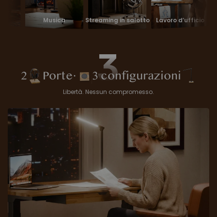
Musica
Streaming in salotto
Lavoro d’ufficio
Cucito e 
3
2
Porte
·
3 configurazioni
Libertà. Nessun compromesso.