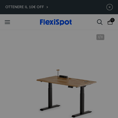
E7 Plus -200€ | A partire da
Termina in
11g
:
21
:
04
:
28
OTTENERE IL 10€ OFF
399,99€
0
1
/
11