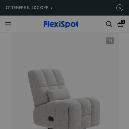
E7 Plus -200€ | A partire da
Termina in
09g
:
03
:
58
:
50
OTTENERE IL 10€ OFF
399,99€
0
1
/
8