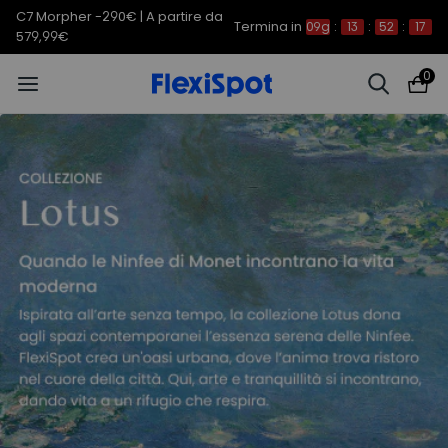
C7 Morpher -290€ | A partire da
Termina in
09g
:
13
:
52
:
16
579,99€
0