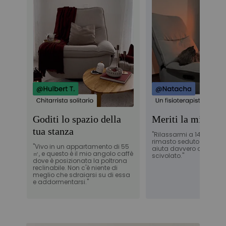
Goditi lo spazio della
Meriti la migliore
tua stanza
"Rilassarmi a 145° dopo
rimasto seduto troppo 
"Vivo in un appartamento di 55
aiuta davvero con il mi
㎡, e questo è il mio angolo caffè
scivolato."
dove è posizionata la poltrona
reclinabile. Non c'è niente di
meglio che sdraiarsi su di essa
e addormentarsi."