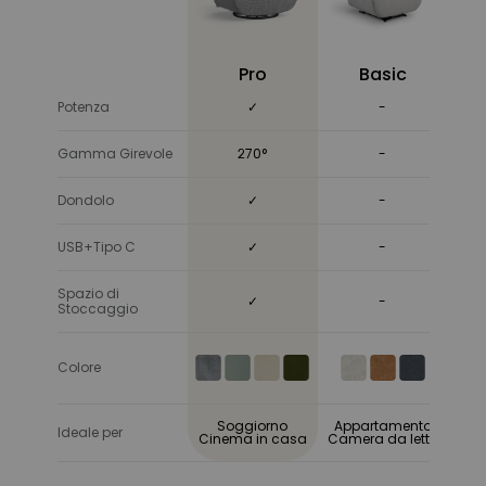
Pro
Basic
S
Potenza
✓
-
Gamma Girevole
270°
-
Dondolo
✓
-
USB+Tipo C
✓
-
Spazio di
✓
-
Stoccaggio
Colore
Soggiorno
Appartamento
Ap
Ideale per
Cinema in casa
Camera da letto
Cam