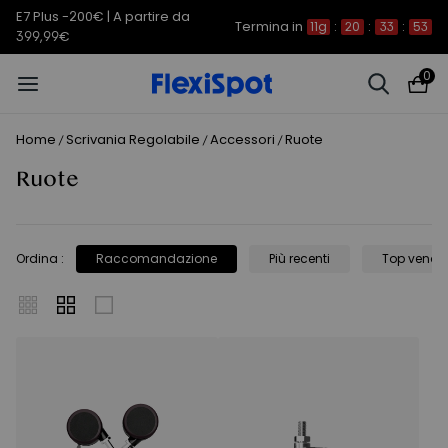
E7 Plus -200€ | A partire da
Termina in
11g
:
20
:
33
:
53
399,99€
0
Home
Scrivania Regolabile
Accessori
Ruote
/
/
/
Ruote
Ordina
:
Raccomandazione
Più recenti
Top vendit