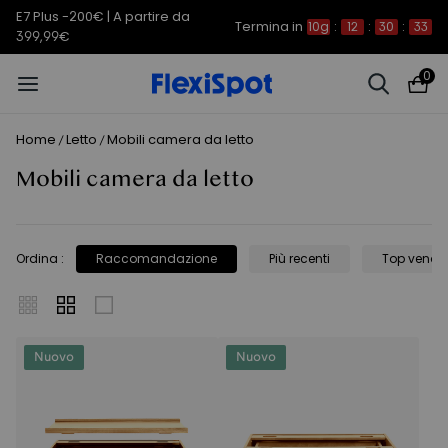
E7 Plus -200€ | A partire da
Termina in
10g
:
12
:
30
:
32
399,99€
0
Home
Letto
Mobili camera da letto
/
/
Mobili camera da letto
Ordina
:
Raccomandazione
Più recenti
Top vendit
Nuovo
Nuovo