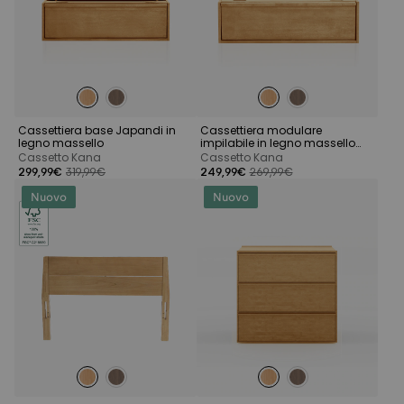
Cassettiera base Japandi in
Cassettiera modulare
legno massello
impilabile in legno massello
stile Japandi
Cassetto Kana
Cassetto Kana
299,99€
319,99€
249,99€
269,99€
Nuovo
Nuovo