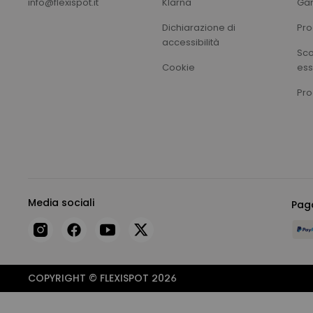
info@flexispot.it
Klarna
Gar
Dichiarazione di
Pro
accessibilità
Sco
Cookie
ess
Pro
Media sociali
Pag
COPYRIGHT © FLEXISPOT 2026