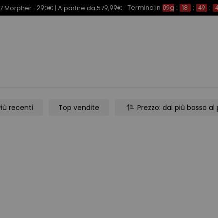
Termina in
7 Morpher -290€ | A partire da 579,99€
09g
:
18
:
49
:
4
Più recenti
Top vendite
Prezzo: dal più basso al 