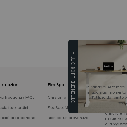
OTTENERE IL 10€ OFF
Abbonati e
ormazioni
FlexiSpot
Inviando questo modulo, 
in qualsiasi momento.L
bi frequenti / FAQs
Chi siamo
all’utilizzo del fornitor
sono
cia i tuoi ordini
FlexiSpot Membro
Inviando ques
annullare l’
alità di spedizione
Richiedi un preventivo
misurazione d
alla registra