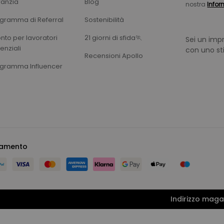
anzia
Blog
nostra
Infor
gramma di Referral
Sostenibilità
nto per lavoratori
21 giorni di sfida🏃‍
Sei un impr
enziali
con uno st
Recensioni Apollo
gramma Influencer
amento
Indirizzo maga