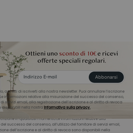
Ottieni uno
sconto di 10€
e ricevi
offerte speciali regolari.
Abbonarsi
 ottieni 10€ di sconto
accetti di iscriverti alla nostra newsletter. Puoi annullare l’iscrizione
e informazioni relative alla misurazione del successo del consenso,
Abbonarsi
e di servizi email, alla registrazione dell’iscrizione e al diritto di revoca
 disponibili nella nostra
Informativa sulla privacy.
to modulo, accetti di iscriverti alla nostra newsletter. Puoi
iscrizione in qualsiasi momento.Le informazioni relative alla
el successo del consenso, all’utilizzo del fornitore di servizi email,
zione dell’iscrizione e al diritto di revoca sono disponibili nella