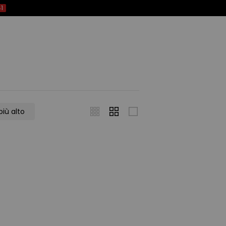
1
più alto