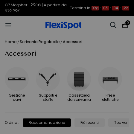
C7 Morpher -290€ | A partire da
Termina in
09g
:
03
:
04
:
22
579,99€
0
Home
Scrivania Regolabile
Accessori
/
/
Accessori
Gestione
Supporti e
Cassettiera
Prese
cavi
staffe
da scrivania
elettriche
Ordina
:
Raccomandazione
Più recenti
Top vendit