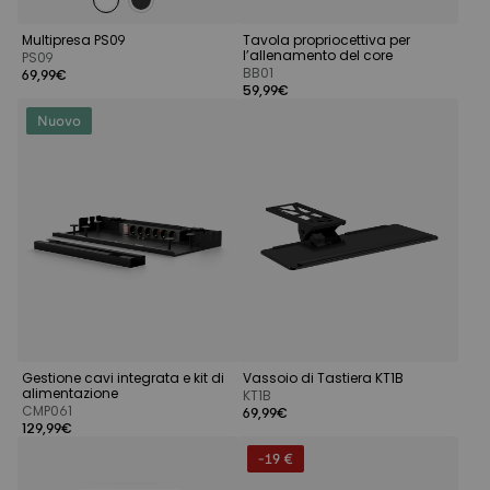
Multipresa PS09
Tavola propriocettiva per
l’allenamento del core
PS09
BB01
69,99€
59,99€
Nuovo
Gestione cavi integrata e kit di
Vassoio di Tastiera KT1B
alimentazione
KT1B
CMP061
69,99€
129,99€
-19 €