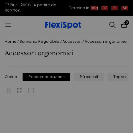
E7 Plus -200€ | A partire da
Termina in
08g
:
07
:
21
:
58
399,99€
0
Home
Scrivania Regolabile
Accessori
Accessori ergonomici
/
/
/
Accessori ergonomici
Ordina
:
Raccomandazione
Più recenti
Top vendit