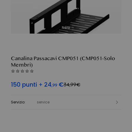
Nero
Canalina Passacavi CMP051
(CMP051-Solo
Membri)
150
punti
+
24
€
34,99€
,
99
Servizio
:
service