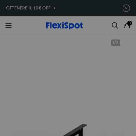
E7 Plus -200€ | A partire da
Termina in
09g
:
15
:
39
:
02
OTTENERE IL 10€ OFF
399,99€
0
1
/
2