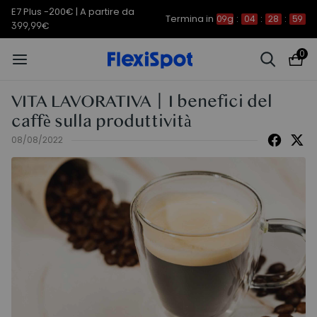
C7 Morpher -290€ | A partire da
Termina in
09g
:
04
:
28
:
58
579,99€
0
VITA LAVORATIVA丨I benefici del
caffè sulla produttività
08/08/2022