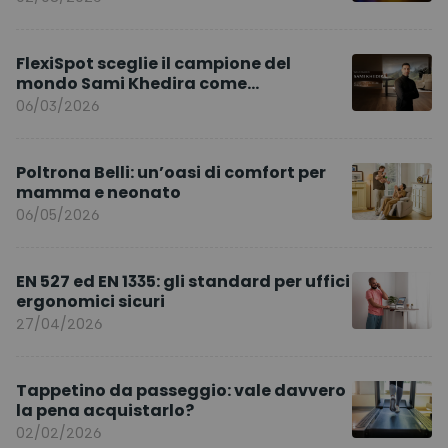
FlexiSpot sceglie il campione del
mondo Sami Khedira come
ambasciatore del marchio per l’Europa
06/03/2026
Poltrona Belli: un’oasi di comfort per
mamma e neonato
06/05/2026
EN 527 ed EN 1335: gli standard per uffici
ergonomici sicuri
27/04/2026
Tappetino da passeggio: vale davvero
la pena acquistarlo?
02/02/2026