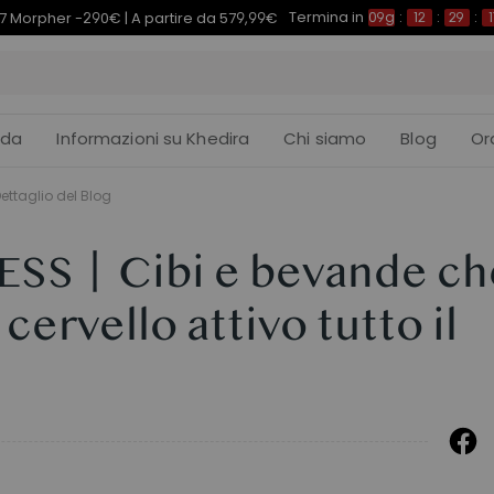
Termina in
7 Morpher -290€ | A partire da 579,99€
09g
:
12
:
29
:
1
ida
Informazioni su Khedira
Chi siamo
Blog
Or
ettaglio del Blog
ESS丨Cibi e bevande ch
ervello attivo tutto il