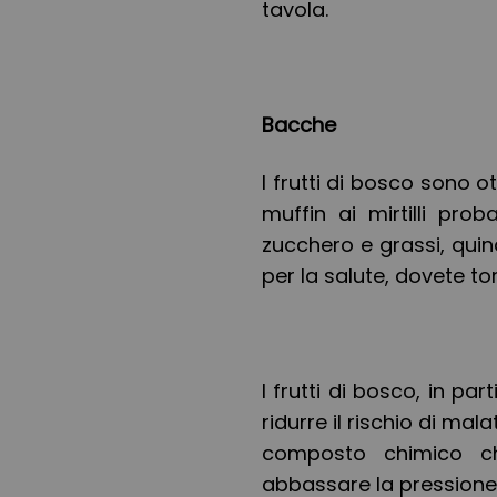
tavola.
Bacche
I frutti di bosco sono o
muffin ai mirtilli pro
zucchero e grassi, quin
per la salute, dovete tor
I frutti di bosco, in part
ridurre il rischio di m
composto chimico ch
abbassare la pressione 