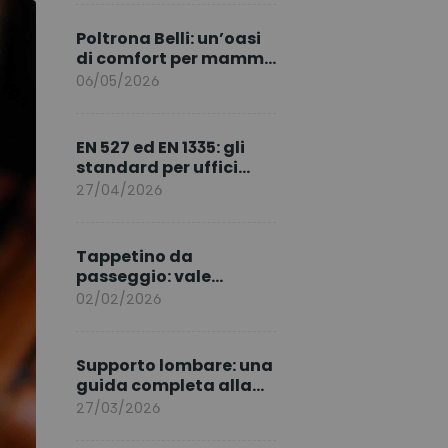
marchio per l’Europa
Poltrona Belli: un’oasi
di comfort per mamma
e neonato
06/05/2026
EN 527 ed EN 1335: gli
standard per uffici
ergonomici sicuri
27/04/2026
Tappetino da
passeggio: vale
davvero la pena
02/02/2026
acquistarlo?
Supporto lombare: una
guida completa alla
postura e al benessere
27/03/2026
quotidiano