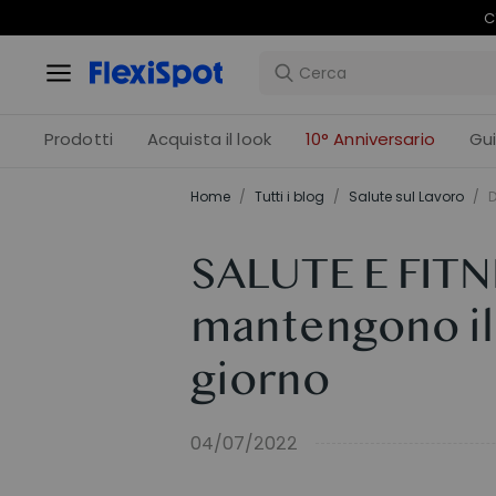
C
Prodotti
Acquista il look
10° Anniversario
Gu
Home
/
Tutti i blog
/
Salute sul Lavoro
/
D
SALUTE E FITN
mantengono il c
giorno
04/07/2022