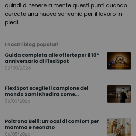
quindi di tenere a mente questi punti quando
cercate una nuova scrivania per il lavoro in
piedi.
I nostri blog popolari
Guida completa alle offerte per il 10º
anniversario di FlexiSpot
02/08/2026
FlexiSpot sceglie il campione del
mondo Sami Khedira come
ambasciatore del marchio per l’Europa
06/03/2026
Poltrona Belli: un’oasi di comfort per
mamma e neonato
06/05/2026