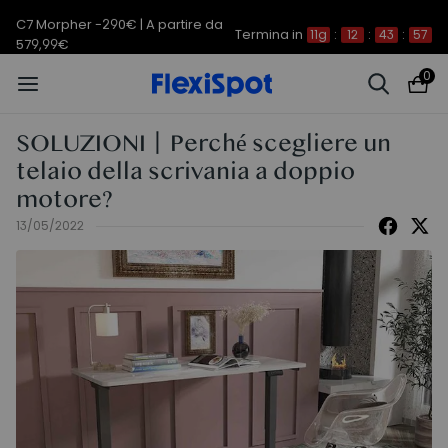
C7 Morpher -290€ | A partire da
Termina in
11g
:
12
:
43
:
56
579,99€
0
SOLUZIONI丨Perché scegliere un
telaio della scrivania a doppio
motore?
13/05/2022