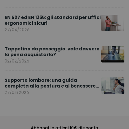
EN 527 ed EN 1335: gli standard per uffici
ergonomici sicuri
27/04/2026
Tappetino da passeggio: vale davvero
la pena acquistarlo?
02/02/2026
Supporto lombare: una guida
completa alla postura e al benessere
quotidiano
27/03/2026
Abbonati e ottieni 10€ di sconto