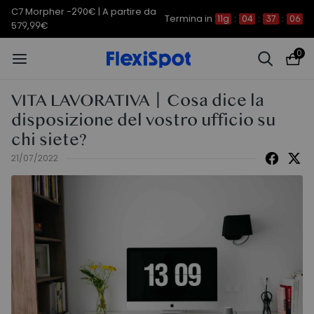
C7 Morpher -290€ | A partire da
Termina in
11g
:
04
:
37
:
05
579,99€
0
VITA LAVORATIVA丨Cosa dice la
disposizione del vostro ufficio su
chi siete?
21/07/2022