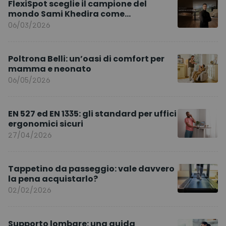
FlexiSpot sceglie il campione del
mondo Sami Khedira come
ambasciatore del marchio per l’Europa
06/03/2026
Poltrona Belli: un’oasi di comfort per
mamma e neonato
06/05/2026
EN 527 ed EN 1335: gli standard per uffici
ergonomici sicuri
27/04/2026
Tappetino da passeggio: vale davvero
la pena acquistarlo?
02/02/2026
Supporto lombare: una guida