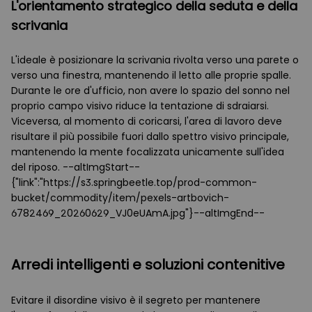
L'orientamento strategico della seduta e della
scrivania
L'ideale è posizionare la scrivania rivolta verso una parete o
verso una finestra, mantenendo il letto alle proprie spalle.
Durante le ore d'ufficio, non avere lo spazio del sonno nel
proprio campo visivo riduce la tentazione di sdraiarsi.
Viceversa, al momento di coricarsi, l'area di lavoro deve
risultare il più possibile fuori dallo spettro visivo principale,
mantenendo la mente focalizzata unicamente sull'idea
del riposo. --altImgStart--
{"link":"https://s3.springbeetle.top/prod-common-
bucket/commodity/item/pexels-artbovich-
6782469_20260629_VJ0eUAmA.jpg"}--altImgEnd--
Arredi intelligenti e soluzioni contenitive
Evitare il disordine visivo è il segreto per mantenere