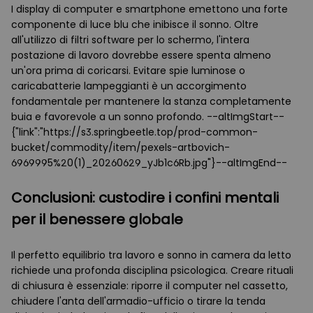
I display di computer e smartphone emettono una forte
componente di luce blu che inibisce il sonno. Oltre
all'utilizzo di filtri software per lo schermo, l'intera
postazione di lavoro dovrebbe essere spenta almeno
un'ora prima di coricarsi. Evitare spie luminose o
caricabatterie lampeggianti è un accorgimento
fondamentale per mantenere la stanza completamente
buia e favorevole a un sonno profondo. --altImgStart--
{"link":"https://s3.springbeetle.top/prod-common-
bucket/commodity/item/pexels-artbovich-
6969995%20(1)_20260629_yJb1c6Rb.jpg"}--altImgEnd--
Conclusioni: custodire i confini mentali
per il benessere globale
Il perfetto equilibrio tra lavoro e sonno in camera da letto
richiede una profonda disciplina psicologica. Creare rituali
di chiusura è essenziale: riporre il computer nel cassetto,
chiudere l'anta dell'armadio-ufficio o tirare la tenda