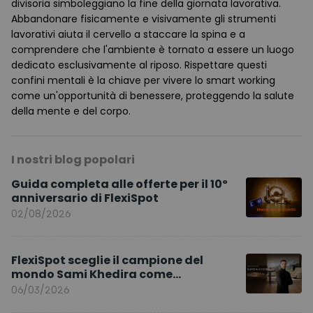
divisoria simboleggiano la fine della giornata lavorativa.
Abbandonare fisicamente e visivamente gli strumenti
lavorativi aiuta il cervello a staccare la spina e a
comprendere che l'ambiente è tornato a essere un luogo
dedicato esclusivamente al riposo. Rispettare questi
confini mentali è la chiave per vivere lo smart working
come un'opportunità di benessere, proteggendo la salute
della mente e del corpo.
I nostri blog popolari
Guida completa alle offerte per il 10º
anniversario di FlexiSpot
02/08/2026
FlexiSpot sceglie il campione del
mondo Sami Khedira come
ambasciatore del marchio per l’Europa
06/03/2026