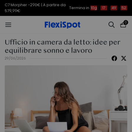
C7 Morpher -290€ | A partire da
Termina in
10g
:
17
:
49
:
51
579,99€
0
Ufficio in camera da letto: idee per
equilibrare sonno e lavoro
29/06/2026