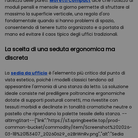
l'altezza delle pareti.
Moretti Compact
dice che l'utilizzo di
moduli pensili e mensole a giorno permette di sfruttare al
massimo la superficie verticale, una regola d'oro
fondamentale quando si hanno problemi di spazio,
consentendo di tenere tutto organizzato e a portata di
mano ed evitare il caos tipico degli uffici tradizionali.
La scelta di una seduta ergonomica ma
discreta
La
sedia da ufficio
è l'elemento più critico dal punto di
vista estetico, poiché i modelli classici tendono ad
appesantire l'armonia di una stanza da letto. La soluzione
ideale consiste nel prediligere poltroncine ergonomiche
dotate di supporti posturali corretti, ma rivestite con
tessuti morbidi e declinate in tonalità cromatiche neutre o
pastello che riprendano la palette tessile della stanza. --
altImgStart--{"link":"https://s3.springbeetle.top/prod-
common-bucket/commodity/item/Screenshot%202026-
03-18%20153407_20260629_o2BrWnRv.png","alt":"Sedia