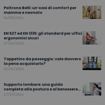
Poltrona Belli: un’oasi di comfort per
mamma e neonato
06/05/2026
EN 527 ed EN 1335: gli standard per uffici
ergonomici sicuri
27/04/2026
Tappetino da passeggio: vale davvero
la pena acquistarlo?
02/02/2026
Supporto lombare: una guida
completa alla postura e al benessere
quotidiano
27/03/2026