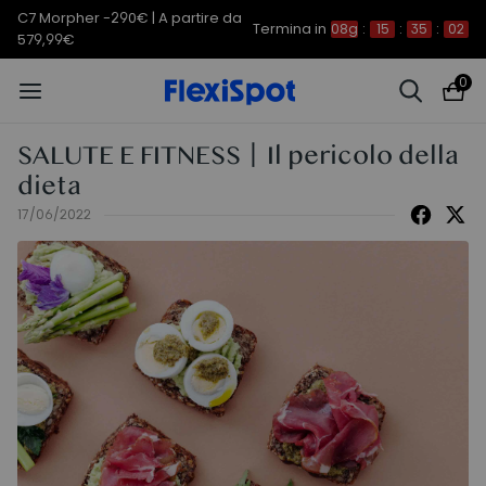
C7 Morpher -290€ | A partire da
Termina in
08g
:
15
:
35
:
01
579,99€
0
SALUTE E FITNESS丨Il pericolo della
dieta
17/06/2022