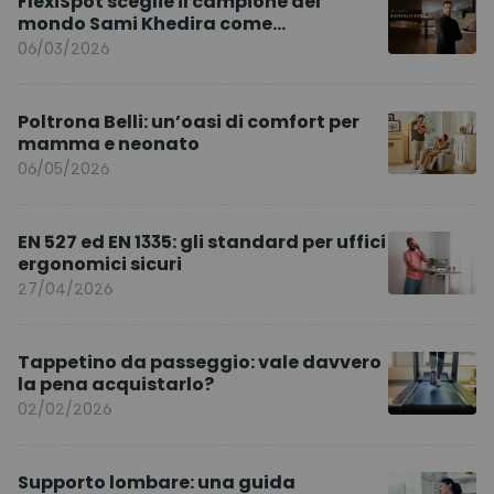
FlexiSpot sceglie il campione del
mondo Sami Khedira come
ambasciatore del marchio per l’Europa
06/03/2026
Poltrona Belli: un’oasi di comfort per
mamma e neonato
06/05/2026
EN 527 ed EN 1335: gli standard per uffici
ergonomici sicuri
27/04/2026
Tappetino da passeggio: vale davvero
la pena acquistarlo?
02/02/2026
Supporto lombare: una guida