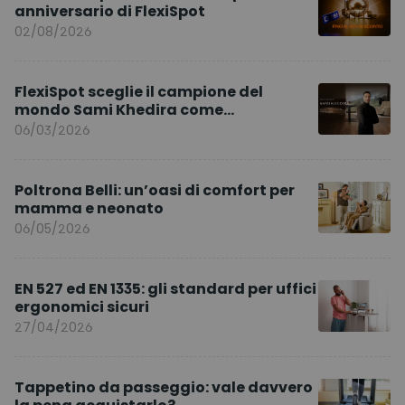
anniversario di FlexiSpot
02/08/2026
FlexiSpot sceglie il campione del
mondo Sami Khedira come
ambasciatore del marchio per l’Europa
06/03/2026
Poltrona Belli: un’oasi di comfort per
mamma e neonato
06/05/2026
EN 527 ed EN 1335: gli standard per uffici
ergonomici sicuri
27/04/2026
Tappetino da passeggio: vale davvero