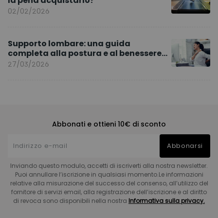
la pena acquistarlo?
02/02/2026
Supporto lombare: una guida
completa alla postura e al benessere
quotidiano
27/03/2026
Abbonati e ottieni 10€ di sconto
Abbonarsi
Inviando questo modulo, accetti di iscriverti alla nostra newsletter.
Puoi annullare l’iscrizione in qualsiasi momento.Le informazioni
relative alla misurazione del successo del consenso, all’utilizzo del
fornitore di servizi email, alla registrazione dell’iscrizione e al diritto
di revoca sono disponibili nella nostra
Informativa sulla privacy.