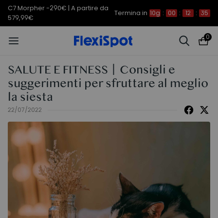
C7 Morpher -290€ | A partire da
Termina in
10g
:
00
:
12
:
35
579,99€
0
SALUTE E FITNESS丨Consigli e
suggerimenti per sfruttare al meglio
la siesta
22/07/2022