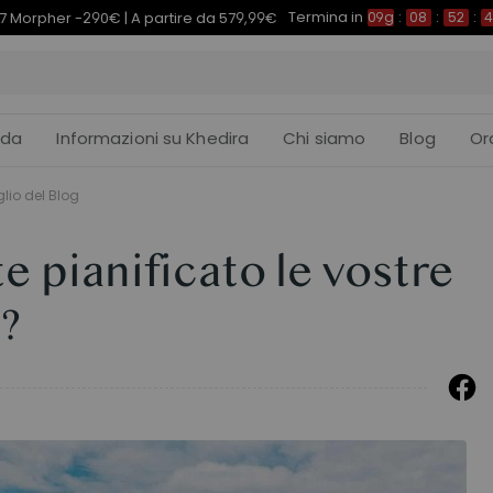
Termina in
7 Morpher -290€ | A partire da 579,99€
09g
:
08
:
52
:
4
ida
Informazioni su Khedira
Chi siamo
Blog
Or
lio del Blog
pianificato le vostre
?