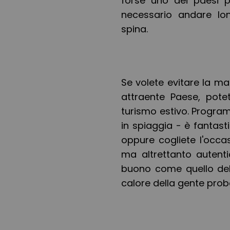
forse uno dei paesi p
necessario andare lo
spina.
Se volete evitare la ma
attraente Paese, pote
turismo estivo. Progr
in spiaggia - è fantast
oppure cogliete l'occa
ma altrettanto autenti
buono come quello del 
calore della gente pro