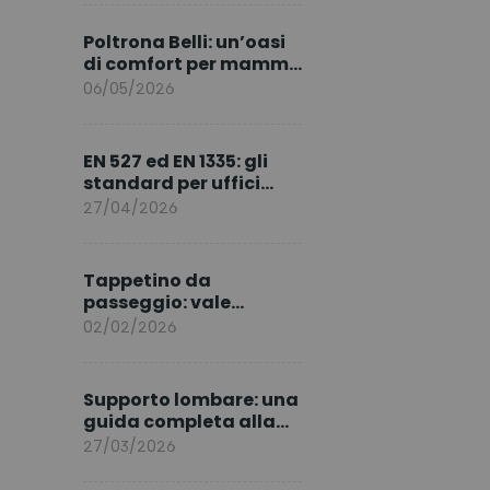
marchio per l’Europa
Poltrona Belli: un’oasi
di comfort per mamma
e neonato
06/05/2026
EN 527 ed EN 1335: gli
standard per uffici
ergonomici sicuri
27/04/2026
Tappetino da
passeggio: vale
davvero la pena
02/02/2026
acquistarlo?
Supporto lombare: una
guida completa alla
postura e al benessere
27/03/2026
quotidiano