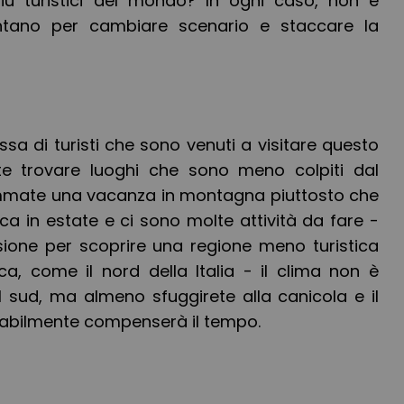
iù turistici del mondo? In ogni caso, non è
ntano per cambiare scenario e staccare la
ssa di turisti che sono venuti a visitare questo
te trovare luoghi che sono meno colpiti dal
ammate una vacanza in montagna piuttosto che
ica in estate e ci sono molte attività da fare -
sione per scoprire una regione meno turistica
ca, come il nord della Italia - il clima non è
sud, ma almeno sfuggirete alla canicola e il
babilmente compenserà il tempo.