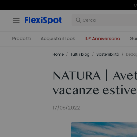
C
Prodotti
Acquista il look
10° Anniversario
Gu
Home
/
Tutti i blog
/
Sostenibilità
/
Dettag
NATURA丨Avete 
vacanze estive
17/06/2022