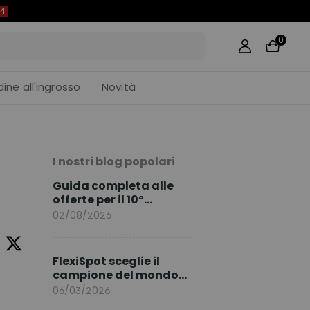
3
0
dine all'ingrosso
Novità
I nostri blog popolari
Guida completa alle
offerte per il 10º
anniversario di
02/08/2026
FlexiSpot
FlexiSpot sceglie il
campione del mondo
Sami Khedira come
06/03/2026
ambasciatore del