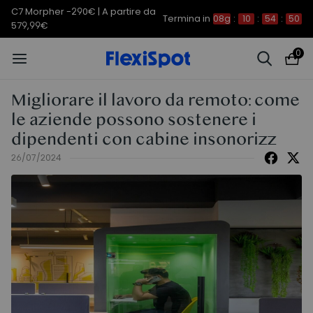
C7 Morpher -290€ | A partire da
Termina in
08g
:
10
:
54
:
49
579,99€
0
Migliorare il lavoro da remoto: come
le aziende possono sostenere i
dipendenti con cabine insonorizz
26/07/2024