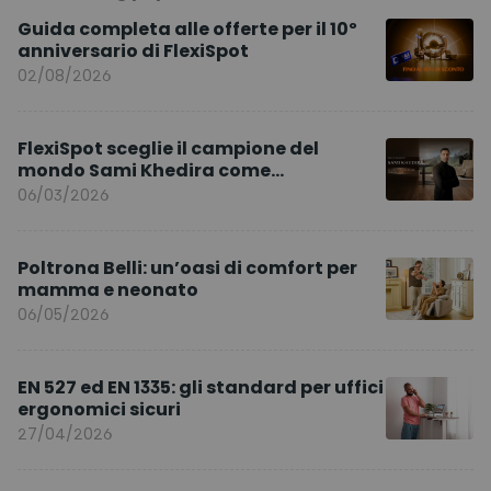
Guida completa alle offerte per il 10º
anniversario di FlexiSpot
02/08/2026
FlexiSpot sceglie il campione del
mondo Sami Khedira come
ambasciatore del marchio per l’Europa
06/03/2026
Poltrona Belli: un’oasi di comfort per
mamma e neonato
06/05/2026
EN 527 ed EN 1335: gli standard per uffici
ergonomici sicuri
27/04/2026