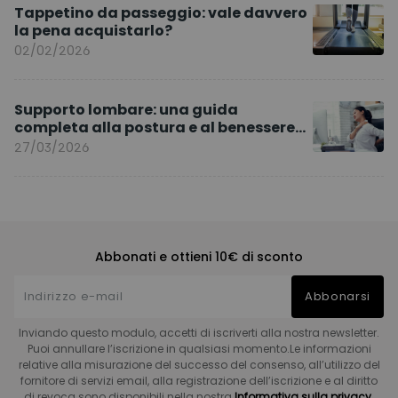
Tappetino da passeggio: vale davvero
la pena acquistarlo?
02/02/2026
Supporto lombare: una guida
completa alla postura e al benessere
quotidiano
27/03/2026
Abbonati e ottieni 10€ di sconto
Abbonarsi
Inviando questo modulo, accetti di iscriverti alla nostra newsletter.
Puoi annullare l’iscrizione in qualsiasi momento.Le informazioni
relative alla misurazione del successo del consenso, all’utilizzo del
fornitore di servizi email, alla registrazione dell’iscrizione e al diritto
di revoca sono disponibili nella nostra
Informativa sulla privacy.