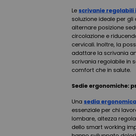
Le
scrivanie regolabili 
soluzione ideale per gli
alternare posizione sed
circolazione e riducendo 
cervicali. Inoltre, la pos
adattare la scrivania an
scrivania regolabile in s
comfort che in salute.
Sedie ergonomiche: pr
Una
sedia ergonomica 
essenziale per chi lavo
lombare, altezza regolab
dello smart working im
hanno sviluppato dolori 