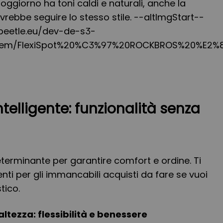
soggiorno ha toni caldi e naturali, anche la
vrebbe seguire lo stesso stile. --altImgStart--
ngbeetle.eu/dev-de-s3-
/item/FlexiSpot%20%C3%97%20ROCKBROS%20%E2%
elligente: funzionalità senza
eterminante per garantire comfort e ordine. Ti
ti per gli immancabili acquisti da fare se vuoi
tico.
 altezza: flessibilità e benessere