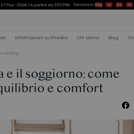
Termina in
7 Morpher -290€ | A partire da 579,99€
08g
:
16
:
06
:
ida
Informazioni su Khedira
Chi siamo
Blog
Or
io del Blog
sa e il soggiorno: come
uilibrio e comfort