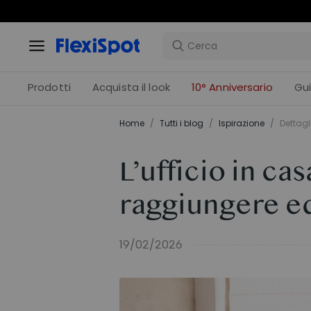
C
Prodotti
Acquista il look
10° Anniversario
Gu
Home
/
Tutti i blog
/
Ispirazione
/
Dettagl
L’ufficio in ca
raggiungere eq
19/02/2026