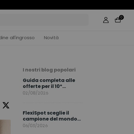
45
0
dine all'ingrosso
Novità
I nostri blog popolari
Guida completa alle
offerte per il 10º
anniversario di
02/08/2026
FlexiSpot
FlexiSpot sceglie il
campione del mondo
Sami Khedira come
06/03/2026
ambasciatore del