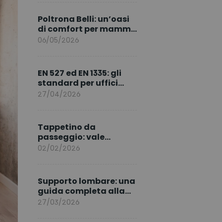
marchio per l’Europa
Poltrona Belli: un’oasi
di comfort per mamma
e neonato
06/05/2026
EN 527 ed EN 1335: gli
standard per uffici
ergonomici sicuri
27/04/2026
Tappetino da
passeggio: vale
davvero la pena
02/02/2026
acquistarlo?
Supporto lombare: una
guida completa alla
postura e al benessere
27/03/2026
quotidiano