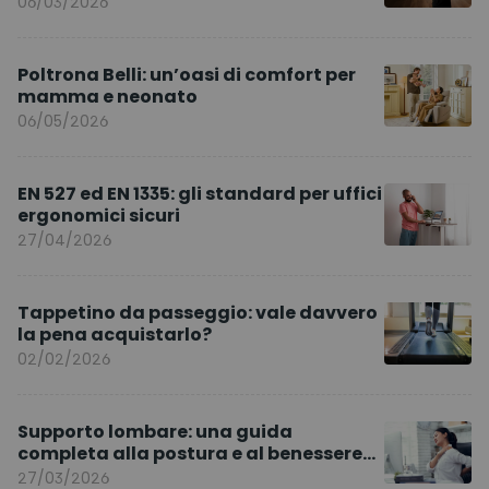
06/03/2026
Poltrona Belli: un’oasi di comfort per
mamma e neonato
06/05/2026
EN 527 ed EN 1335: gli standard per uffici
ergonomici sicuri
27/04/2026
Tappetino da passeggio: vale davvero
la pena acquistarlo?
02/02/2026
Supporto lombare: una guida
completa alla postura e al benessere
quotidiano
27/03/2026