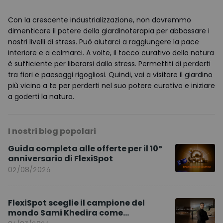
Con la crescente industrializzazione, non dovremmo
dimenticare il potere della giardinoterapia per abbassare i
nostri livelli di stress. Può aiutarci a raggiungere la pace
interiore e a calmarci. A volte, il tocco curativo della natura
è sufficiente per liberarsi dallo stress. Permettiti di perderti
tra fiori e paesaggi rigogliosi. Quindi, vai a visitare il giardino
più vicino a te per perderti nel suo potere curativo e iniziare
a goderti la natura.
I nostri blog popolari
Guida completa alle offerte per il 10º
anniversario di FlexiSpot
02/08/2026
FlexiSpot sceglie il campione del
mondo Sami Khedira come
ambasciatore del marchio per l’Europa