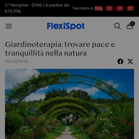
C7 Morpher -290€ | A partire da
Termina in
08g
:
11
:
17
:
05
579,99€
0
Giardinoterapia: trovare pace e
tranquillità nella natura
05/04/2024