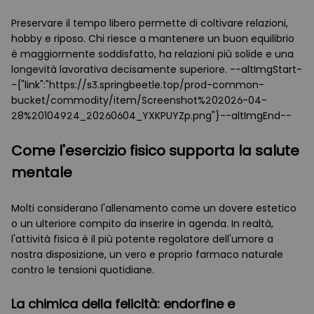
Preservare il tempo libero permette di coltivare relazioni,
hobby e riposo. Chi riesce a mantenere un buon equilibrio
è maggiormente soddisfatto, ha relazioni più solide e una
longevità lavorativa decisamente superiore. --altImgStart-
-{"link":"https://s3.springbeetle.top/prod-common-
bucket/commodity/item/Screenshot%202026-04-
28%20104924_20260604_YXKPUYZp.png"}--altImgEnd--
Come l'esercizio fisico supporta la salute
mentale
Molti considerano l'allenamento come un dovere estetico
o un ulteriore compito da inserire in agenda. In realtà,
l'attività fisica è il più potente regolatore dell'umore a
nostra disposizione, un vero e proprio farmaco naturale
contro le tensioni quotidiane.
La chimica della felicità: endorfine e