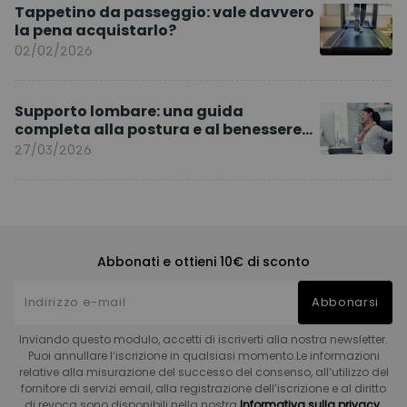
Tappetino da passeggio: vale davvero
la pena acquistarlo?
02/02/2026
Supporto lombare: una guida
completa alla postura e al benessere
quotidiano
27/03/2026
Abbonati e ottieni 10€ di sconto
Abbonarsi
Inviando questo modulo, accetti di iscriverti alla nostra newsletter.
Puoi annullare l’iscrizione in qualsiasi momento.Le informazioni
relative alla misurazione del successo del consenso, all’utilizzo del
fornitore di servizi email, alla registrazione dell’iscrizione e al diritto
di revoca sono disponibili nella nostra
Informativa sulla privacy.