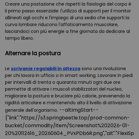
Creare una postazione che rispetti la fisiologia del corpo è
il primo passo essenziale: l'utilizzo di supporti per il monitor
allineati agli occhi e l'impiego di una sedia che supporti la
curva lombare riducono l'affaticamento muscolare,
lasciandoci con più energie a fine giornata da dedicare al
tempo libero.
Alternare la postura
Le
scrivanie regolabili in altezza
sono una rivoluzione
per chi lavora in ufficio o in smart working. Lavorare in piedi
per intervalli di trenta o quaranta minuti ogni due ore
permette di attivare i muscoli stabilizzatori del nucleo,
migliorare la postura e bruciare più calorie, prevenendo la
rigidità articolare e mantenendo alto il livello di attivazione
--altImgStart--
generale dell'organismo.
{"link":"https://s3.springbeetle.top/prod-common-
bucket/commodity/item/Screenshot%202026-01-
20%20112616_20260604_PVxPDb6R.png","alt":"FlexiSpot