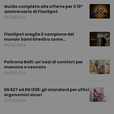
Guida completa alle offerte per il 10º
anniversario di FlexiSpot
02/08/2026
FlexiSpot sceglie il campione del
mondo Sami Khedira come
ambasciatore del marchio per l’Europa
06/03/2026
Poltrona Belli: un’oasi di comfort per
mamma e neonato
06/05/2026
EN 527 ed EN 1335: gli standard per uffici
ergonomici sicuri
27/04/2026