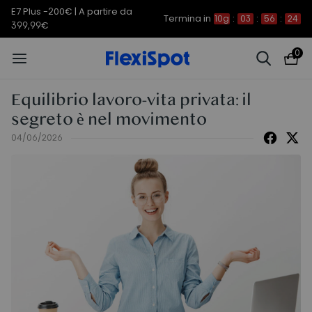
E7 Plus -200€ | A partire da
Termina in
10g
:
03
:
56
:
23
399,99€
0
Equilibrio lavoro-vita privata: il
segreto è nel movimento
04/06/2026