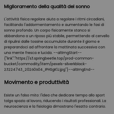
Miglioramento della qualità del sonno
L'attività fisica regolare aiuta a regolare i ritmi circadiani,
facilitando l'addormentamento e aumentando le fasi di
sonno profondo. Un corpo fisicamente stanco si
abbandona a un riposo più stabile, permettendo al cervello
di ripulirsi dalle tossine accumulate durante il giorno e
preparandoci ad affrontare la mattinata successiva con
una mente fresca e lucida. --altImgStart--
{"link":"https://s3.springbeetle.top/prod-common-
bucket/commodity/item/pexels-silverkblack-
23224743_20260604_IPHSgK1J.jpg"}--altImgEnd--
Movimento e produttività
Esiste un falso mito: l'idea che dedicare tempo allo sport
tolga spazio al lavoro, riducendo i risultati professionali. La
neuroscienza e la fisiologia dimostrano l'esatto contrario.