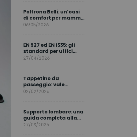
marchio per l’Europa
Poltrona Belli: un’oasi
di comfort per mamma
e neonato
06/05/2026
EN 527 ed EN 1335: gli
standard per uffici
ergonomici sicuri
27/04/2026
Tappetino da
passeggio: vale
davvero la pena
02/02/2026
acquistarlo?
Supporto lombare: una
guida completa alla
postura e al benessere
27/03/2026
quotidiano