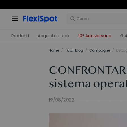
C
Prodotti
Acquista il look
10° Anniversario
Gu
Home
/
Tutti i blog
/
Campagne
/
Dettag
CONFRONTARE丨
sistema operat
19/08/2022