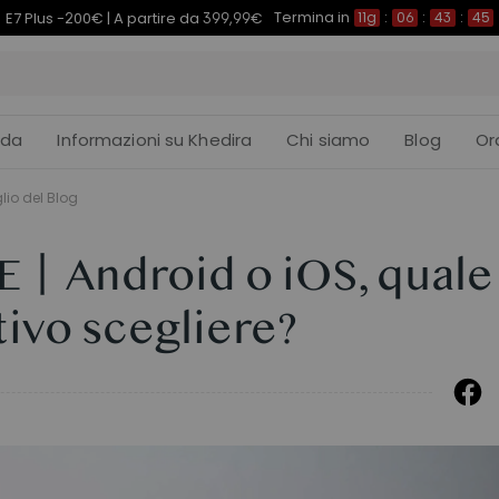
Termina in
7 Morpher -290€ | A partire da 579,99€
11g
:
06
:
43
:
4
ida
Informazioni su Khedira
Chi siamo
Blog
Or
lio del Blog
Android o iOS, quale
ivo scegliere?