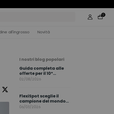
4
0
dine all'ingrosso
Novità
I nostri blog popolari
Guida completa alle
offerte per il 10º
anniversario di
02/08/2026
FlexiSpot
FlexiSpot sceglie il
campione del mondo
Sami Khedira come
06/03/2026
ambasciatore del