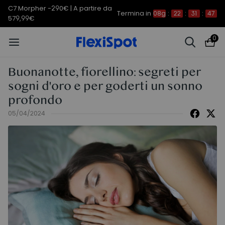
C7 Morpher -290€ | A partire da
Termina in
08g
:
22
:
31
:
46
579,99€
0
Buonanotte, fiorellino: segreti per
sogni d'oro e per goderti un sonno
profondo
05/04/2024