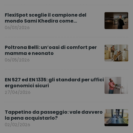
FlexiSpot sceglie il campione del
mondo Sami Khedira come
ambasciatore del marchio per l’Europa
06/03/2026
Poltrona Belli: un’oasi di comfort per
mamma e neonato
06/05/2026
EN 527 ed EN 1335: gli standard per uffici
ergonomici sicuri
27/04/2026
Tappetino da passeggio: vale davvero
la pena acquistarlo?
02/02/2026