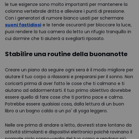
le tue esigenze sono molto importanti per mantenere la
colonna vertebrale dritta e alleviare i punti di pressione.
Con i generatori di rumore bianco usati per schermare
suoni fastidiosi
e le tende oscuranti per bloccare la luce,
puoi rendere la tua camera da letto un rifugio tranquillo in
cui dormire che ti aiuterà a svegliarti riposato.
Stabilire una routine della buonanotte
Creare un piano da seguire ogni sera è il modo migliore per
aiutare il tuo corpo a rilassarsi e prepararsi per il sonno. Non
coricarti prima di aver fatto le cose che ti calmano e ti
aiutano ad addormentarti. Il tuo primo obiettivo dovrebbe
essere quello di fare cose che ti portino pace e calma.
Potrebbe essere qualsiasi cosa, dalla lettura di un buon
libro a un bagno caldo a un po' di yoga leggero.
Nelle ore prima di andare a letto, dovresti stare lontano da
attività stimolanti e dispositivi elettronici poiché rovinano il
normale ciclo sonno-veglia del tuo corpo e rendono più