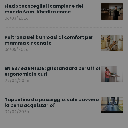
FlexiSpot sceglie il campione del
mondo Sami Khedira come
ambasciatore del marchio per l’Europa
06/03/2026
Poltrona Belli: un’oasi di comfort per
mamma e neonato
06/05/2026
EN 527 ed EN 1335: gli standard per uffici
ergonomici sicuri
27/04/2026
Tappetino da passeggio: vale davvero
la pena acquistarlo?
02/02/2026