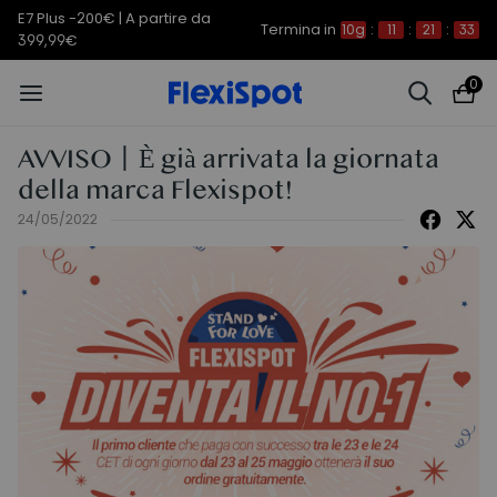
C7 Morpher -290€ | A partire da
Termina in
10g
:
11
:
21
:
32
579,99€
0
AVVISO丨È già arrivata la giornata
della marca Flexispot!
24/05/2022