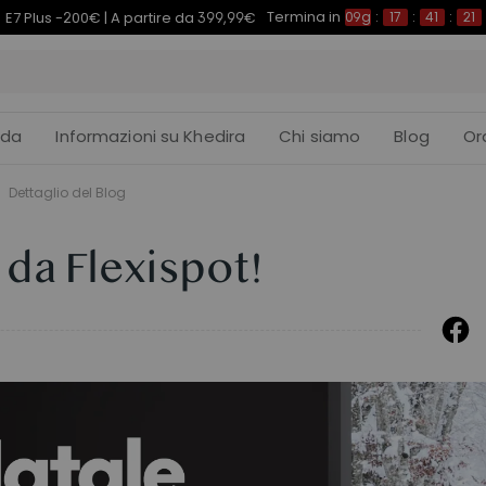
Termina in
E7 Plus -200€ | A partire da 399,99€
09g
:
17
:
41
:
21
ida
Informazioni su Khedira
Chi siamo
Blog
Or
Dettaglio del Blog
e da Flexispot!