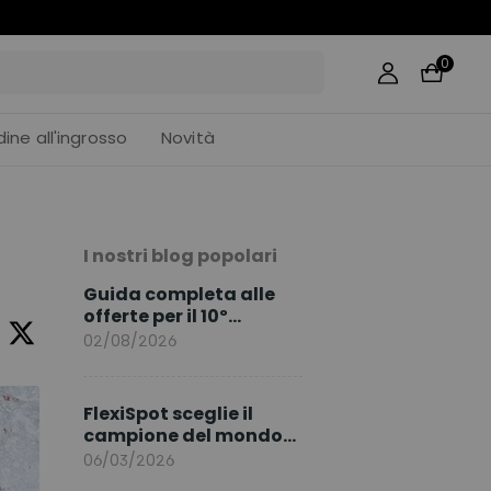
0
dine all'ingrosso
Novità
I nostri blog popolari
Guida completa alle
offerte per il 10º
anniversario di
02/08/2026
FlexiSpot
FlexiSpot sceglie il
campione del mondo
Sami Khedira come
06/03/2026
ambasciatore del