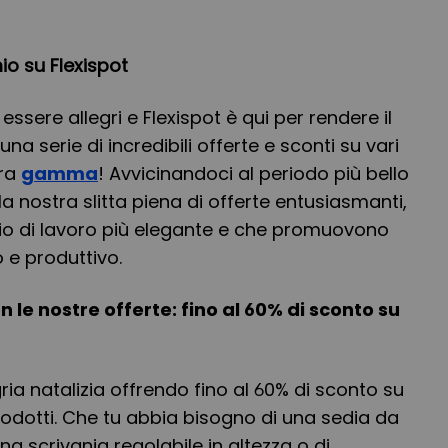
io su Flexispot
essere allegri e Flexispot è qui per rendere il
una serie di incredibili offerte e sconti su vari
tra
gamma
! Avvicinandoci al periodo più bello
la nostra slitta piena di offerte entusiasmanti,
zio di lavoro più elegante e che promuovono
o e produttivo.
n le nostre offerte: fino al 60% di sconto su
gria natalizia offrendo fino al 60% di sconto su
dotti. Che tu abbia bisogno di una sedia da
na scrivania regolabile in altezza o di