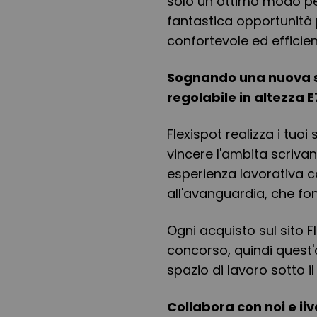
solo un ottimo modo p
fantastica opportunità p
confortevole ed efficien
Sognando una nuova sc
regolabile in altezza E
Flexispot realizza i tuoi
vincere l'ambita scrivani
esperienza lavorativa c
all'avanguardia, che fon
Ogni acquisto sul sito F
concorso, quindi quest'
spazio di lavoro sotto il
Collabora con noi e ii