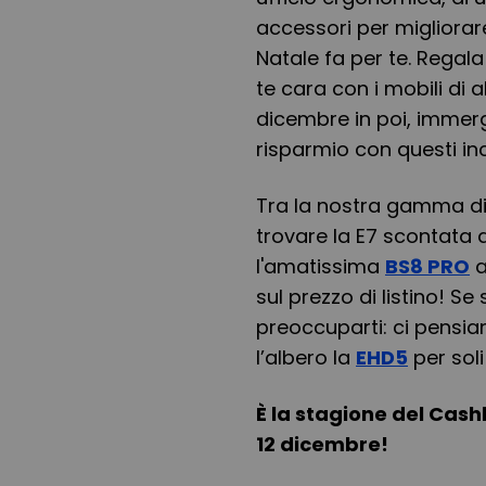
accessori per migliorare
Natale fa per te. Regal
te cara con i mobili di al
dicembre in poi, immergit
risparmio con questi incr
Tra la nostra gamma di 
trovare la E7 scontata 
l'amatissima
BS8 PRO
a
sul prezzo di listino! S
preoccuparti: ci pensia
l’albero la
EHD5
per sol
È la stagione del Cash
12 dicembre!