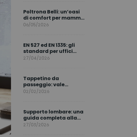
marchio per l’Europa
Poltrona Belli: un’oasi
di comfort per mamma
e neonato
06/05/2026
EN 527 ed EN 1335: gli
standard per uffici
ergonomici sicuri
27/04/2026
Tappetino da
passeggio: vale
davvero la pena
02/02/2026
acquistarlo?
Supporto lombare: una
guida completa alla
postura e al benessere
27/03/2026
quotidiano