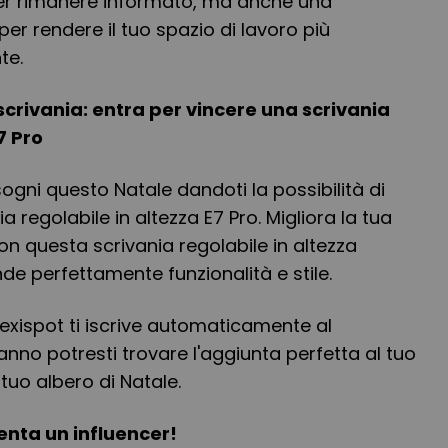
er rimanere informato, ma anche una
er rendere il tuo spazio di lavoro più
te.
rivania: entra per vincere una scrivania
7 Pro
 sogni questo Natale dandoti la possibilità di
a regolabile in altezza E7 Pro. Migliora la tua
on questa scrivania regolabile in altezza
de perfettamente funzionalità e stile.
lexispot ti iscrive automaticamente al
anno potresti trovare l'aggiunta perfetta al tuo
 tuo albero di Natale.
venta un influencer!