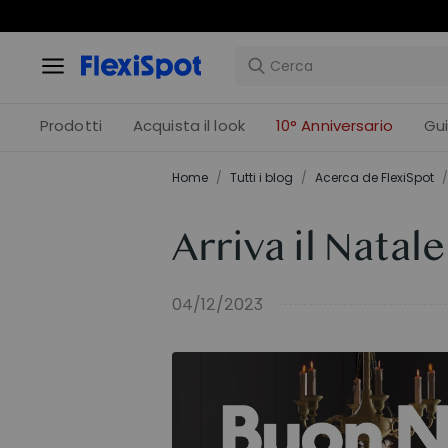
Prodotti
Acquista il look
10° Anniversario
Gu
Home
/
Tutti i blog
/
Acerca de FlexiSpot
/
Arriva il Natal
04/12/2023