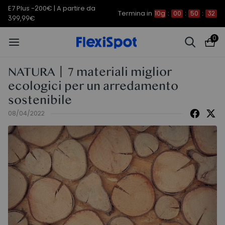
C7 Morpher -290€ | A partire da
Termina in
10g
:
00
:
50
:
31
579,99€
0
NATURA丨7 materiali miglior
ecologici per un arredamento
sostenibile
08/04/2022