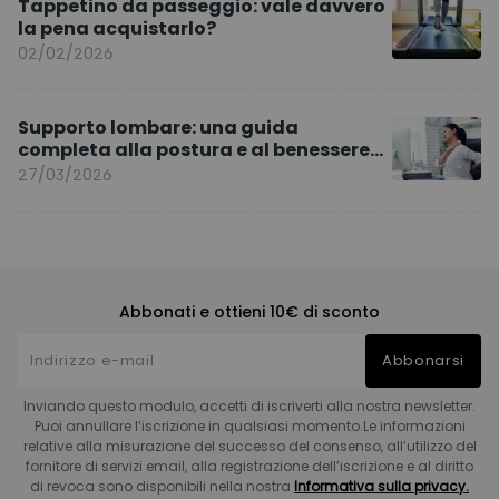
Tappetino da passeggio: vale davvero
la pena acquistarlo?
02/02/2026
Supporto lombare: una guida
completa alla postura e al benessere
quotidiano
27/03/2026
Abbonati e ottieni 10€ di sconto
Abbonarsi
Inviando questo modulo, accetti di iscriverti alla nostra newsletter.
Puoi annullare l’iscrizione in qualsiasi momento.Le informazioni
relative alla misurazione del successo del consenso, all’utilizzo del
fornitore di servizi email, alla registrazione dell’iscrizione e al diritto
di revoca sono disponibili nella nostra
Informativa sulla privacy.