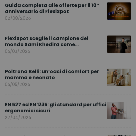
Guida completa alle offerte per il 10º
anniversario di FlexiSpot
02/08/2026
FlexiSpot sceglie il campione del
mondo Sami Khedira come
ambasciatore del marchio per l’Europa
06/03/2026
Poltrona Belli: un’oasi di comfort per
mamma e neonato
06/05/2026
EN 527 ed EN 1335: gli standard per uffici
ergonomici sicuri
27/04/2026